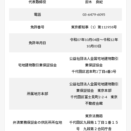
代表取締役
鈴木 良紀
電話
03-6479-6095
免許番号
東京都知事（1）第112958号
令和07年10月04日～令和12年
免許年月日
10月03日
公益社団法人全国宅地建物取引
宅地建物取引業保証協会
業保証協会
千代田区岩本町2丁目6番3号
公益社団法人全国宅地建物取引
業保証協会 東京本部
所属地方本部
千代田区富士見町2-2-4 東京
不動産会館
東京法務局
弁済業務保証金の供託所所在地
千代田区九段南１丁目１番１５
号 九段第２合同庁舎